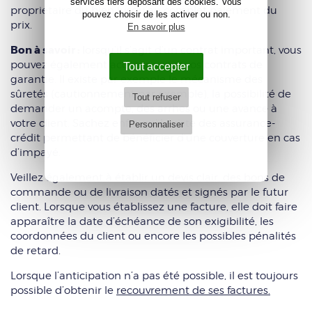
services tiers déposant des cookies. Vous
propriétaire du bien jusqu’au complet paiement du
pouvez choisir de les activer ou non.
prix.
En savoir plus
Bon à savoir :
lorsqu’il s’agit d’un contrat important, vous
pouvez également accompagner vos contrats de
Tout accepter
garantie. Il existe par exemple le mécanisme des
sûretés (cautionnement par exemple), la possibilité de
Tout refuser
demander un acompte, des arrhes ou une avance à
votre client. Sachez enfin qu’il existe des assurance-
Personnaliser
crédit permettant de bénéficier d’une couverture en cas
d’impayé.
Veillez également à établir un devis clair, des bons de
commande ou de livraison datés et signés par le futur
client. Lorsque vous établissez une facture, elle doit faire
apparaître la date d’échéance de son exigibilité, les
coordonnées du client ou encore les possibles pénalités
de retard.
Lorsque l’anticipation n’a pas été possible, il est toujours
possible d’obtenir le
recouvrement de ses factures.