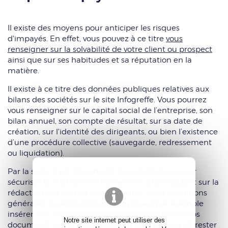
Il existe des moyens pour anticiper les risques
d'impayés. En effet, vous pouvez à ce titre
vous
renseigner sur la solvabilité de votre client ou prospect
ainsi que sur ses habitudes et sa réputation en la
matière.
Il existe à ce titre des données publiques relatives aux
bilans des sociétés sur le site Infogreffe. Vous pourrez
vous renseigner sur le capital social de l’entreprise, son
bilan annuel, son compte de résultat, sur sa date de
création, sur l'identité des dirigeants, ou bien l’existence
d’une procédure collective (sauvegarde, redressement
ou liquidation).
Par la suite, il est également important de pouvoir
sécuriser la relation contractuelle en étant vigilant sur la
rédaction des clauses contractuelles et les conditions
générales de vente (CGV). Vous pouvez par exemple
insérer une clause de réserve de propriété dans vos
Notre site internet peut utiliser des
documents commerciaux, ce qui vous permet de rester