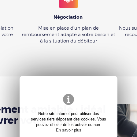
Négociation
lation
Mise en place d’un plan de
Nous sui
 votre
remboursement adapté à votre besoin et
reco
à la situation du débiteur
ment amiable : idéal
Notre site internet peut utiliser des
vrer votre impayé
services tiers déposant des cookies. Vous
pouvez choisir de les activer ou non.
En savoir plus