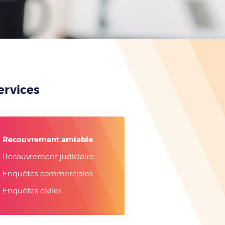
ervices
Recouvrement amiable
Recouvrement judiciaire
Enquêtes commerciales
Enquêtes civiles