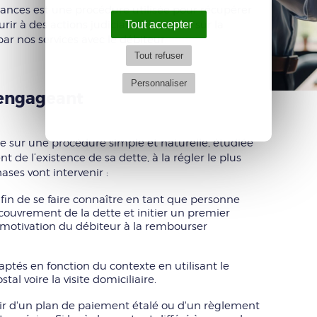
nces est une procédure utilisée pour récupérer
Tout accepter
r à des actions judiciaires. Il repose sur la
par nos services avec le débiteur.
Tout refuser
Personnaliser
 engageant
 sur une procédure simple et naturelle, étudiée
de l’existence de sa dette, à la régler le plus
ses vont intervenir :
afin de se faire connaître en tant que personne
uvrement de la dette et initier un premier
 motivation du débiteur à la rembourser
daptés en fonction du contexte en utilisant le
stal voire la visite domiciliaire.
ir d'un plan de paiement étalé ou d'un règlement