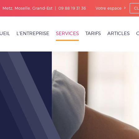
|
Metz, Moselle, Grand-Est | 09 88 19 31 36
Votre espace
CL
UEIL
L'ENTREPRISE
SERVICES
TARIFS
ARTICLES