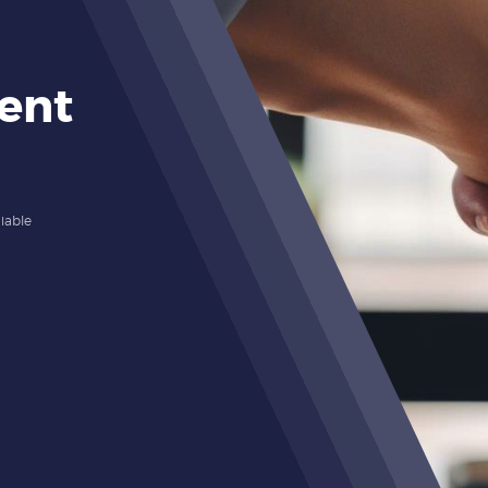
ent
iable