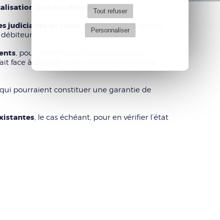
calisation du futur débiteur
.
Tout refuser
s judiciaires en cours
, ou éventuelles actions
Personnaliser
 débiteur.
ents
, pour déterminer si la personne ou
it face à des difficultés de paiement par le
qui pourraient constituer une garantie de
existantes
, le cas échéant, pour en vérifier l’état