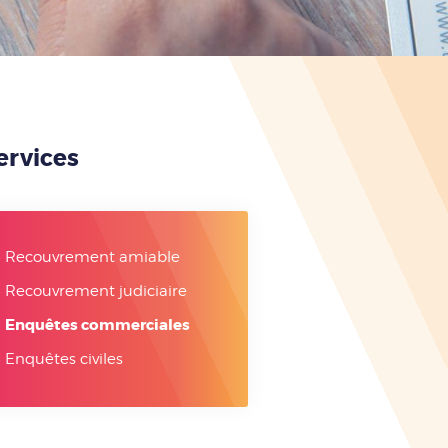
ervices
Recouvrement amiable
Recouvrement judiciaire
Enquêtes commerciales
Enquêtes civiles