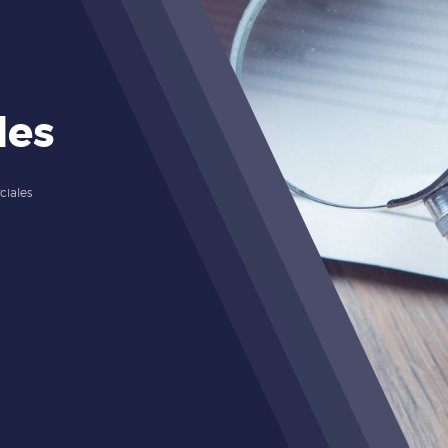
les
iales