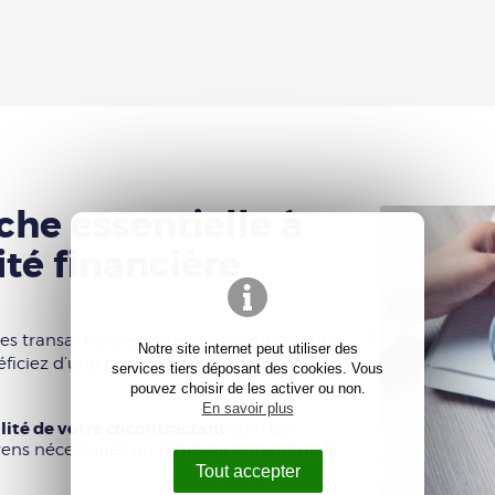
he essentielle à
ité financière
s transactions et les encours importants.
Notre site internet peut utiliser des
néficiez d’une prise de renseignements sur-
services tiers déposant des cookies. Vous
pouvez choisir de les activer ou non.
En savoir plus
ilité de votre cocontractant
, afin de
oyens nécessaires au remboursement de la
Tout accepter