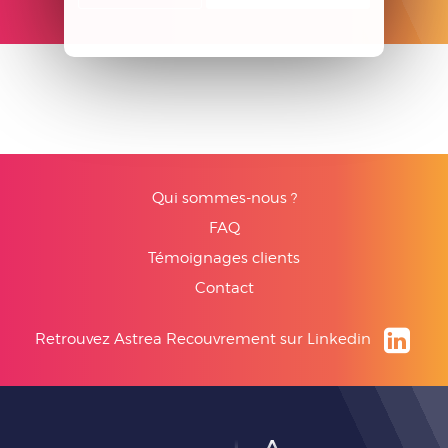
Qui sommes-nous ?
FAQ
Témoignages clients
Contact
Retrouvez Astrea Recouvrement sur Linkedin