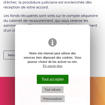
d’échec, la procédure judiciaire est enclenchée dès
réception de votre accord.
Les fonds récupérés sont virés sur le compte séquestre
du cabinet de recouvrement, qui vous reverse les
sommes sous 15 jours maximum sauf si encaissement
d'un chèque, sous 21 jours.
Notre site internet peut utiliser des
Retour
services tiers déposant des cookies. Vous
pouvez choisir de les activer ou non.
En savoir plus
Tout accepter
Vous souhaitez faire appel à nos services ?
Tout refuser
Vous avez des questions ?
Personnaliser
Nous contacter
Voir la FAQ