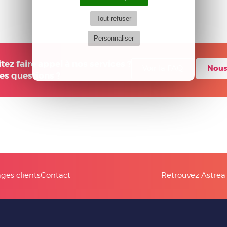
Tout refuser
Personnaliser
ez faire appel à nos services ?
Nous
Voir la FAQ
es questions ?
es clients
Contact
Retrouvez Astrea