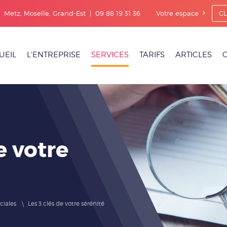
|
Metz, Moselle, Grand-Est | 09 88 19 31 36
Votre espace
CL
UEIL
L'ENTREPRISE
SERVICES
TARIFS
ARTICLES
e votre
iales
Les 3 clés de votre sérénité