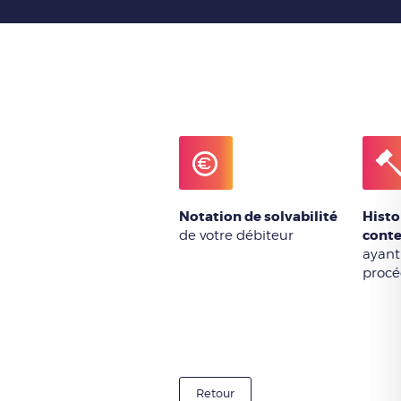
Notation de solvabilité
Histo
cont
de votre débiteur
ayant
procé
Retour