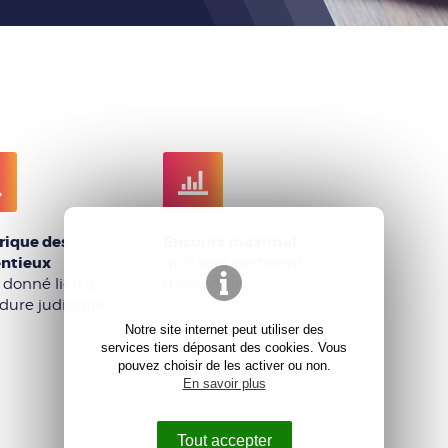
rique des
Encours maximal
entieux
qu’il sera pertinent
 donné lieu à
d’accorder
dure judiciaire
Notre site internet peut utiliser des
services tiers déposant des cookies. Vous
pouvez choisir de les activer ou non.
En savoir plus
Tout accepter