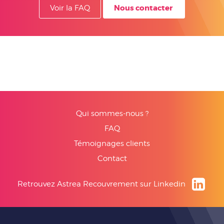
Nous contacter
Voir la FAQ
Qui sommes-nous ?
FAQ
Témoignages clients
Contact
Retrouvez Astrea Recouvrement sur Linkedin