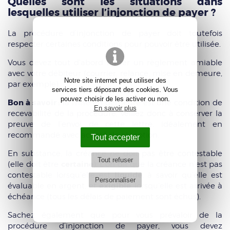
Quelles sont les situations dans
lesquelles utiliser l’injonction de payer ?
La procédure d’injonction de payer doit toutefois
respecter certaines conditions pour pouvoir être utilisée.
Vous devez tout d'abord tenter un règlement amiable
avec votre débiteur (courrier, relance, mise en demeure,
Notre site internet peut utiliser des
par exemple).
services tiers déposant des cookies. Vous
pouvez choisir de les activer ou non.
Bon à savoir :
la mise en demeure est une condition de
En savoir plus
recevabilité de la procédure, veillez donc à conserver la
preuve de l’envoi de cette lettre, idéalement en
recommandé avec accusé de réception.
Tout accepter
En substance, la créance ne doit pas être contestable
Tout refuser
certaine
(elle doit être
). L’on dit que la créance n’est pas
liquide
contestable lorsqu’elle est
, à savoir qu’elle est
Personnaliser
exigible
évaluable en argent, et
, lorsqu’elle est arrivée à
échéance (tous les délais de paiement sont échus).
Sachez également que pour vous prévaloir de la
procédure d’injonction de payer, vous devez